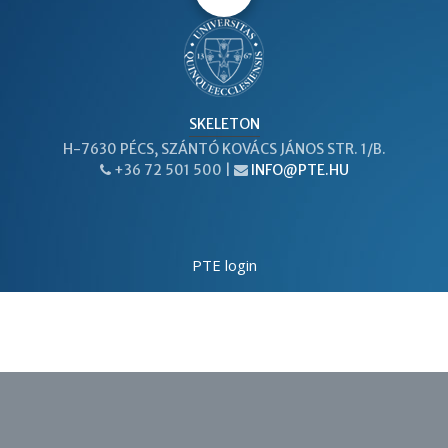
SKELETON
H-7630 PÉCS, SZÁNTÓ KOVÁCS JÁNOS STR. 1/B.
+36 72 501 500 |
INFO@PTE.HU
PHONE
EMAIL
PTE login