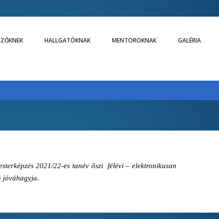
LIZŐKNEK
HALLGATÓKNAK
MENTOROKNAK
GALÉRIA
esterképzés 2021/22-es tanév őszi félévi – elektronikusan
án jóváhagyja
.