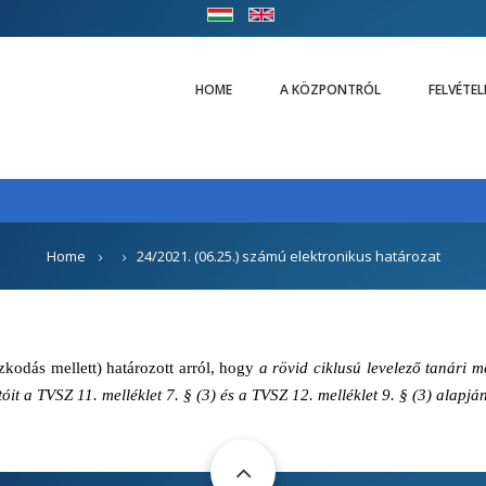
HOME
A KÖZPONTRÓL
FELVÉTE
Home
24/2021. (06.25.) számú elektronikus határozat
kodás mellett) határozott arról, hogy
a rövid ciklusú levelező tanári m
tóit a TVSZ 11. melléklet 7. § (3) és a TVSZ 12. melléklet 9. § (3) alapj