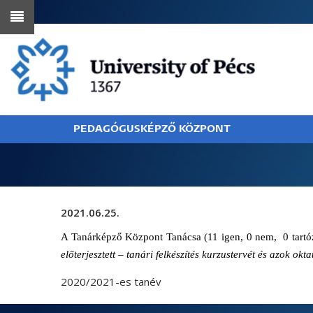
Skip
to
main
content
PEDAGÓGUSKÉPZŐ KÖZPONT
BREADCRUMB
2021.06.25.
A Tanárképző Központ Tanácsa (11 igen, 0 nem, 0 tartóz
előterjesztett – tanári felkészítés kurzustervét
és azok okta
2020/2021-es tanév