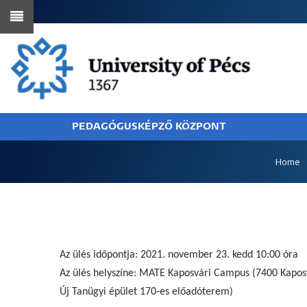
Skip
to
main
content
PEDAGÓGUSKÉPZŐ KÖZPONT
BREADCRUMB
Home
Az ülés időpontja: 2021. november 23. kedd 10:00 óra
Az ülés helyszíne: MATE Kaposvári Campus (7400 Kapos
Új Tanügyi épület 170-es előadóterem)