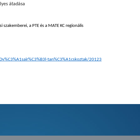
lyes átadása
i szakemberei, a PTE és a MATE KC regionális
ADv%C3%A1sair%C3%B3l-tan%C3%A1cskoztak/20123