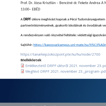
Prof. Dr. Józsa Krisztián – Bencéné dr. Fekete Andr
13:00– EBÉD
A
DRPF
ülésre meghívást kapnak
a Pécsi Tudományegyetem
partnerintézményeinek, gyakorló iskoláinak és óvodáinak ve
A rendezvényen való részvétel feltétele: védettségi igazolvá
Sajtóhír:
https://kaposvaricampus.uni-mate.hu/h%C3%
https://tanarkepzokozpont.pte.hu/hu/node/2700
Mellékletek
Emlékeztető DRPF ülésről 2021. november 23..p
Meghívó DRPF 2021. november 23._program-.pd