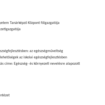
yetem Tanárképző Központ főigazgatója
ézetigazgatója
szségfejlesztésben: az egészségműveltség
ehetőségek az iskolai egészségfejlesztésben
ás címe: Egészség- és környezeti nevelésre alapozott
ntézet