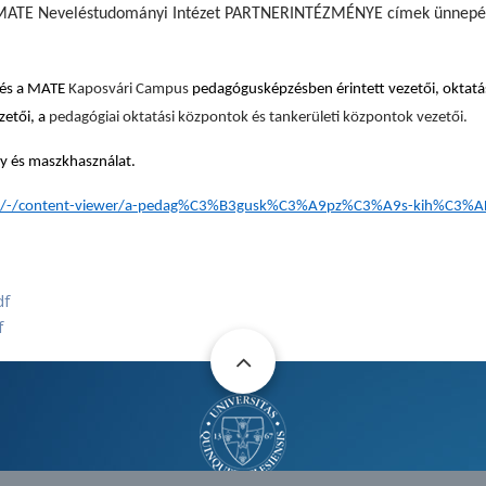
ea A MATE Neveléstudományi Intézet PARTNERINTÉZMÉNYE címek ünnepé
 és a MATE
Kaposvári Campus
pedagógusképzésben érintett vezetői, oktatás
zetői, a
pedagógiai oktatási központok és tankerületi központok vezetői.
ny és maszkhasználat.
ADr/-/content-viewer/a-pedag%C3%B3gusk%C3%A9pz%C3%A9s-kih%C3%
df
f