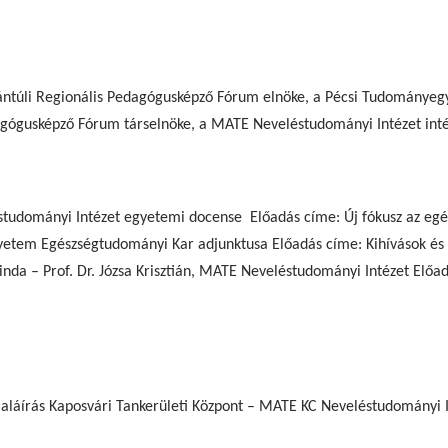
ántúli Regionális Pedagógusképző Fórum elnöke, a Pécsi Tudományeg
edagógusképző Fórum társelnöke, a MATE Neveléstudományi Intézet int
tudományi Intézet egyetemi docense Előadás címe: Új fókusz az egé
yetem Egészségtudományi Kar adjunktusa Előadás címe: Kihívások és l
inda – Prof. Dr. Józsa Krisztián, MATE Neveléstudományi Intézet Előad
láírás Kaposvári Tankerületi Központ – MATE KC Neveléstudományi I