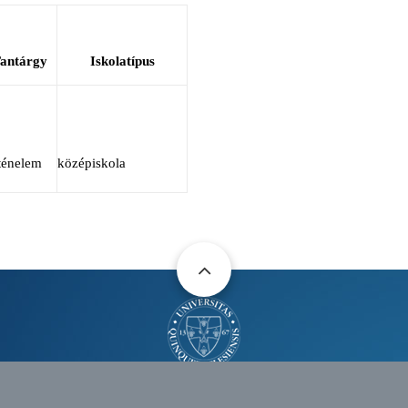
antárgy
Iskolatípus
ténelem
középiskola
SKELETON