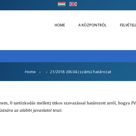
HOME
A KÖZPONTRÓL
FELVÉTE
Home
21/2018. (06.04.) számú határozat
m, 0 tartózkodás mellett) titkos szavazással határozott arról, hogya
Pé
sára az alábbi javaslatot teszi: