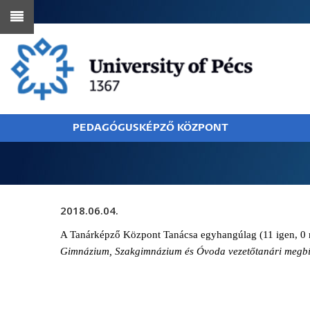
Skip
to
main
content
PEDAGÓGUSKÉPZŐ KÖZPONT
BREADCRUMB
2018.06.04.
A Tanárképző Központ Tanácsa egyhangúlag (11 igen, 0 ne
Gimnázium, Szakgimnázium és Óvoda vezetőtanári megbízá