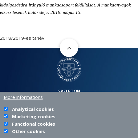
kidolgozására irányuló munkacsoport felállítását. A munkaanyagok
elkészítésének határideje: 2019. május 15.
2018/2019-es tanév
SKELETON
More informations
H-7630 PÉCS, SZÁNTÓ KOVÁCS JÁNOS STR. 1/B.
+36 72 501 500 |
INFO@PTE.HU
PHONE
EMAIL
Analytical cookies
Marketing cookies
Functional cookies
Other cookies
PTE login