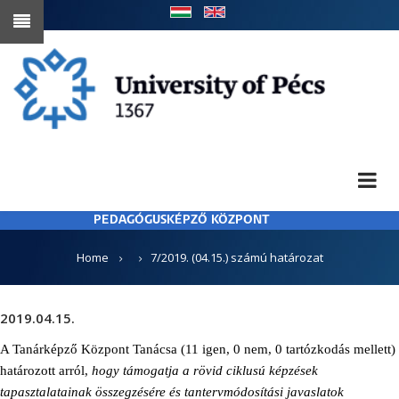
Skip
to
main
content
PEDAGÓGUSKÉPZŐ KÖZPONT
BREADCRUMB
Home
7/2019. (04.15.) számú határozat
2019.04.15.
A Tanárképző Központ Tanácsa (11 igen, 0 nem, 0 tartózkodás mellett)
határozott arról,
hogy támogatja
a rövid ciklusú képzések
tapasztalatainak összegzésére és tantervmódosítási javaslatok