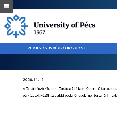
Skip
to
main
content
PEDAGÓGUSKÉPZŐ KÖZPONT
BREADCRUMB
2020.11.16.
A Tanárképző Központ Tanácsa (14 igen, 0 nem, 0 tartózkod
pályázatok közül
az alábbi pedagógusok mentortanári megbí