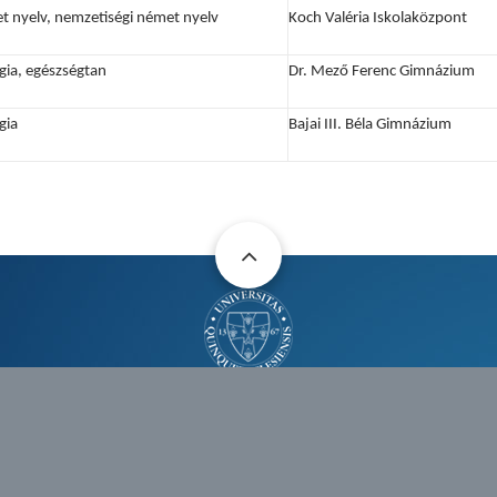
t nyelv, nemzetiségi német nyelv
Koch Valéria Iskolaközpont
gia, egészségtan
Dr. Mező Ferenc Gimnázium
gia
Bajai III. Béla Gimnázium
SKELETON
H-7630 PÉCS, SZÁNTÓ KOVÁCS JÁNOS STR. 1/B.
+36 72 501 500 |
INFO@PTE.HU
PHONE
EMAIL