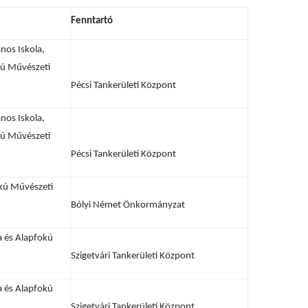
Fenntartó
ános Iskola,
kú Művészeti
Pécsi Tankerületi Központ
ános Iskola,
kú Művészeti
Pécsi Tankerületi Központ
okú Művészeti
Bólyi Német Önkormányzat
a és Alapfokú
Szigetvári Tankerületi Központ
a és Alapfokú
Szigetvári Tankerületi Központ