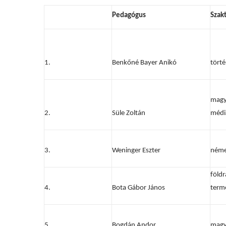
Pedagógus
Szak
1.
Benkőné Bayer Anikó
törté
magy
2.
Süle Zoltán
médi
3.
Weninger Eszter
néme
földr
4.
Bota Gábor János
term
5.
Bogdán Andor
magy