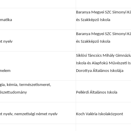
Baranya Megyei SZC Simonyi K
matika
és Szakképző Iskola
Baranya Megyei SZC Simonyi K
t nyelv
és Szakképző Iskola
Siklósi Táncsics Mihály Gimnázi
Iskola és Alapfokú Művészeti Is
énelem
Dorottya Általános Iskolája
gia, kémia, természetismeret,
észettudomány
Pellérdi Általános Iskola
t nyelv, nemzetiségi német nyelv
Koch Valéria Iskolaközpont