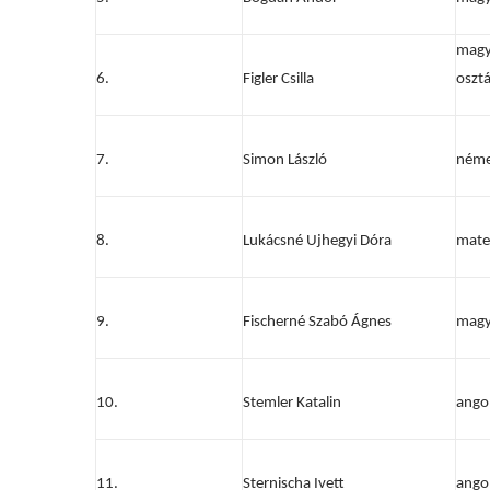
magy
6.
Figler Csilla
oszt
7.
Simon László
néme
8.
Lukácsné Ujhegyi Dóra
mate
9.
Fischerné Szabó Ágnes
magy
10.
Stemler Katalin
angol
11.
Sternischa Ivett
angol