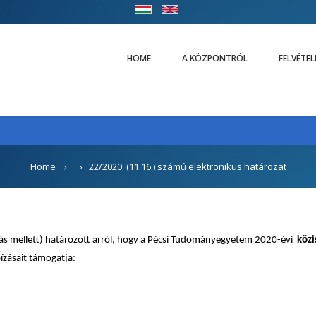
HOME
A KÖZPONTRÓL
FELVÉTE
Home
22/2020. (11.16.) számú elektronikus határozat
ás mellett) határozott arról, hogy a Pécsi Tudományegyetem 2020-évi
közi
zásait támogatja: