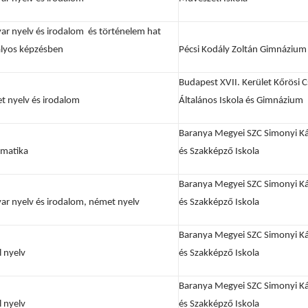
ar nyelv és irodalom és történelem hat
ályos képzésben
Pécsi Kodály Zoltán Gimnázium
Budapest XVII. Kerület Kőrösi
t nyelv és irodalom
Általános Iskola és Gimnázium
Baranya Megyei SZC Simonyi K
matika
és Szakképző Iskola
Baranya Megyei SZC Simonyi K
ar nyelv és irodalom, német nyelv
és Szakképző Iskola
Baranya Megyei SZC Simonyi K
 nyelv
és Szakképző Iskola
Baranya Megyei SZC Simonyi K
 nyelv
és Szakképző Iskola