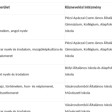
terület
Köznevelési intézmény
Pécsi Apáczai Csere János Által
Gimnázium, Kollégium, Alapfo
nelem, angol nyelv
Iskola
Pécsi Apáczai Csere János Által
ar nyelv és irodalom, mozgóképkultúra és
Gimnázium, Kollégium, Alapfo
aismeret
Iskola
Bólyi Általános Iskola és Alapf
t nyelv és irodalom
Iskola
ajz, történelem, hon- és népismeret,
Vásárosdombói Általános Iskol
észetismeret
Művészeti Iskola
Vásárosdombói Általános Iskol
ar nyelv és irodalom
Művészeti Iskola