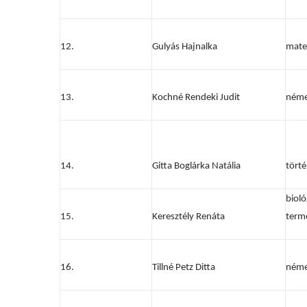
12.
Gulyás Hajnalka
mate
13.
Kochné Rendeki Judit
néme
14.
Gitta Boglárka Natália
tört
bioló
15.
Keresztély Renáta
term
16.
Tillné Petz Ditta
néme