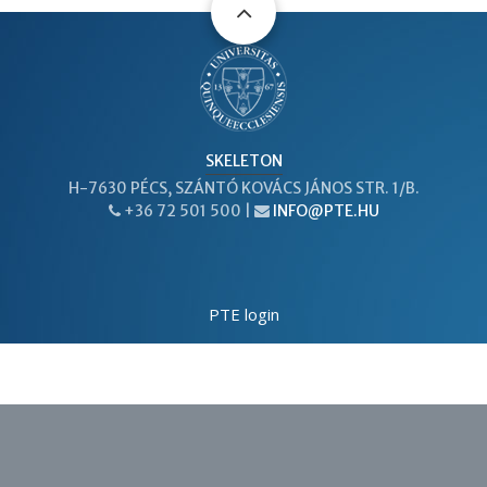
SKELETON
H-7630 PÉCS, SZÁNTÓ KOVÁCS JÁNOS STR. 1/B.
+36 72 501 500 |
INFO@PTE.HU
PHONE
EMAIL
PTE login