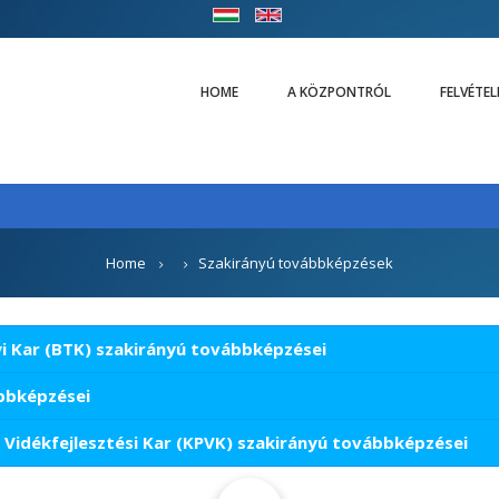
HOME
A KÖZPONTRÓL
FELVÉTE
Home
Szakirányú továbbképzések
 Kar (BTK) szakirányú továbbképzései
bbképzései
Vidékfejlesztési Kar (KPVK) szakirányú továbbképzései