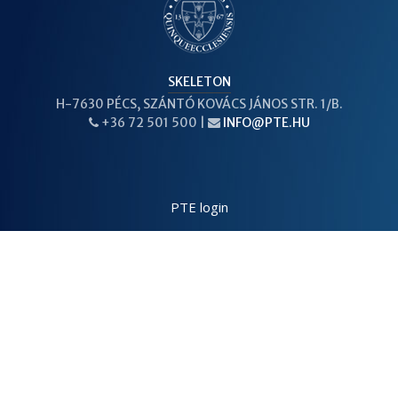
SKELETON
H-7630 PÉCS, SZÁNTÓ KOVÁCS JÁNOS STR. 1/B.
+36 72 501 500 |
INFO@PTE.HU
PHONE
EMAIL
PTE login