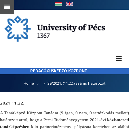
Skip
to
main
content
PEDAGÓGUSKÉPZŐ KÖZPONT
BREADCRUMB
Home
39/2021. (11.22.) számú határozat
2021.11.22.
A Tanárképző Központ Tanácsa (9 igen, 0 nem, 0 tartózkodás mellett)
határozott arról, hogy a Pécsi Tudományegyetem 2021-évi
közismereti
tanárképzésben
kiírt partnerintézményi pályázata keretében
az alábbi