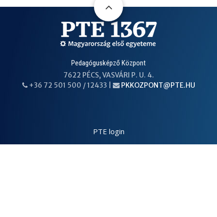
Pedagógusképző Központ
7622 PÉCS, VASVÁRI P. U. 4.
+36 72 501 500 / 12433 |
PKKOZPONT@PTE.HU
PHONE
EMAIL
PTE login