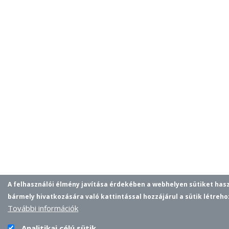
A felhasználói élmény javítása érdekében a webhelyen sütiket has
bármely hivatkozására való kattintással hozzájárul a sütik létreh
További információk
Analitikai célú sütik