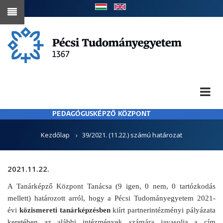
Ugrás
a
tartalomra
PEDAGÓGUSKÉPZŐ KÖZPONT
MORZSA
Kezdőlap
39/2021. (11.22.) számú határozat
2021.11.22.
A Tanárképző Központ Tanácsa (9 igen, 0 nem, 0 tartózkodás
mellett) határozott arról, hogy a Pécsi Tudományegyetem 2021-
évi
közismereti tanárképzésben
kiírt partnerintézményi pályázata
keretében
az alábbi intézmények számára javasolja a cím