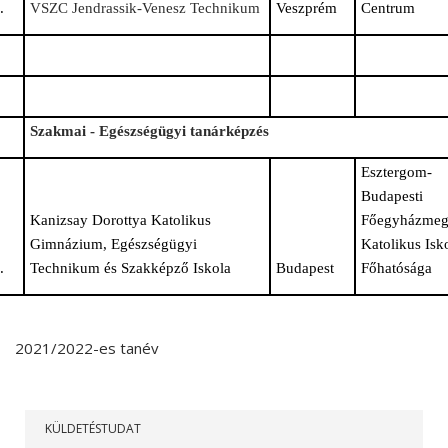
.
VSZC Jendrassik-Venesz Technikum
Veszprém
Centrum
Szakmai - Egészségügyi tanárképzés
Esztergom-
Budapesti
Kanizsay Dorottya Katolikus
Főegyházme
Gimnázium, Egészségügyi
Katolikus Isk
.
Technikum és Szakképző Iskola
Budapest
Főhatósága
2021/2022-es tanév
RÓLUNK
KÜLDETÉSTUDAT