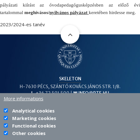
pályázati kiírást az óvodapedagógusképzésben az előző évi
tartalommal
meghívásos/
nyilvános pályázat
keretében hirdesse meg.
2023/2024-es tanév
SKELETON
H-7630 PÉCS, SZÁNTÓ KOVÁCS JÁNOS STR. 1/B.
+36 72 501 500 |
INFO@PTE.HU
PHONE
EMAIL
More informations
Analytical cookies
Marketing cookies
PTE login
Functional cookies
Other cookies