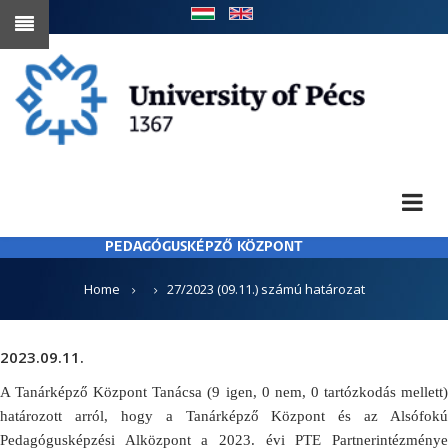
Skip
to
main
content
PEDAGÓGUSKÉPZŐ KÖZPONT
BREADCRUMB
Home
27/2023 (09.11.) számú határozat
2023.09.11.
A Tanárképző Központ Tanácsa (9 igen, 0 nem, 0 tartózkodás mellett)
határozott arról, hogy a Tanárképző Központ és az Alsófokú
Pedagógusképzési Alközpont a 2023. évi PTE Partnerintézménye