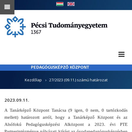
Ugrás
a
tartalomra
PEDAGÓGUSKÉPZŐ KÖZPONT
MORZSA
Kezdőlap
27/2023 (09.11.) számú határozat
2023.09.11.
A Tanárképző Központ Tanácsa (9 igen, 0 nem, 0 tartózkodás
mellett) határozott arról, hogy a Tanárképző Központ és az
Alsófokú Pedagógusképzési Alközpont a 2023. évi PTE
Partnerintézménye pályázati kiírást az óvodapedagógusképzésben