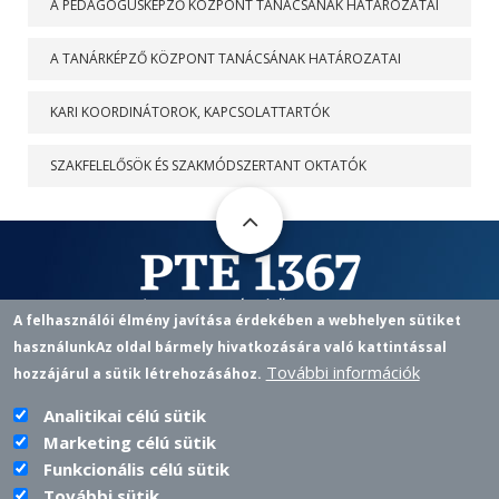
A PEDAGÓGUSKÉPZŐ KÖZPONT TANÁCSÁNAK HATÁROZATAI
A TANÁRKÉPZŐ KÖZPONT TANÁCSÁNAK HATÁROZATAI
KARI KOORDINÁTOROK, KAPCSOLATTARTÓK
SZAKFELELŐSÖK ÉS SZAKMÓDSZERTANT OKTATÓK
A felhasználói élmény javítása érdekében a webhelyen sütiket
használunk
Az oldal bármely hivatkozására való kattintással
Pedagógusképző Központ
További információk
hozzájárul a sütik létrehozásához.
7622 PÉCS, VASVÁRI P. U. 4.
+36 72 501 500 / 12433 |
PKKOZPONT@PTE.HU
PHONE
EMAIL
Analitikai célú sütik
Marketing célú sütik
Funkcionális célú sütik
További sütik