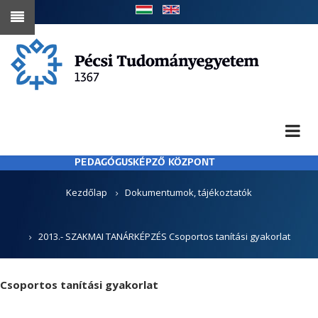
Ugrás
a
tartalomra
PEDAGÓGUSKÉPZŐ KÖZPONT
MORZSA
Kezdőlap
Dokumentumok, tájékoztatók
2013.- SZAKMAI TANÁRKÉPZÉS Csoportos tanítási gyakorlat
Csoportos tanítási gyakorlat