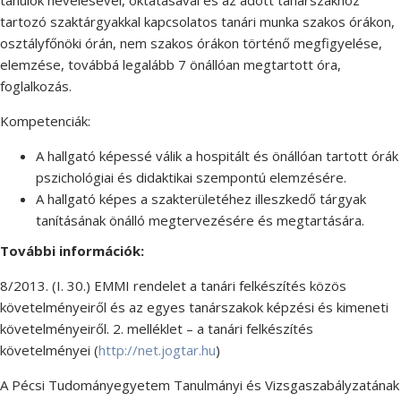
tanulók nevelésével, oktatásával és az adott tanárszakhoz
tartozó szaktárgyakkal kapcsolatos tanári munka szakos órákon,
osztályfőnöki órán, nem szakos órákon történő megfigyelése,
elemzése, továbbá legalább 7 önállóan megtartott óra,
foglalkozás.
Kompetenciák:
A hallgató képessé válik a hospitált és önállóan tartott órák
pszichológiai és didaktikai szempontú elemzésére.
A hallgató képes a szakterületéhez illeszkedő tárgyak
tanításának önálló megtervezésére és megtartására.
További információk:
8/2013. (I. 30.) EMMI rendelet a tanári felkészítés közös
követelményeiről és az egyes tanárszakok képzési és kimeneti
követelményeiről. 2. melléklet – a tanári felkészítés
követelményei (
http://net.jogtar.hu
)
A Pécsi Tudományegyetem Tanulmányi és Vizsgaszabályzatának