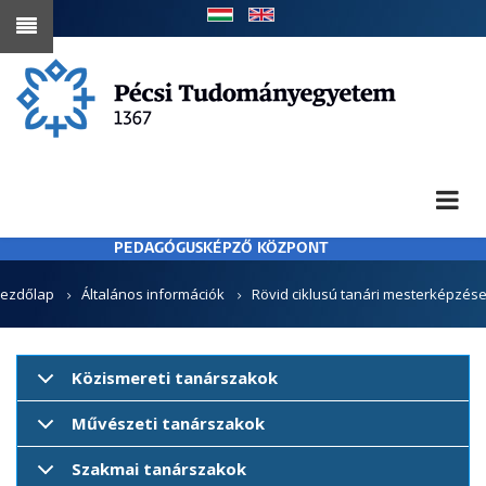
Ugrás
a
tartalomra
PEDAGÓGUSKÉPZŐ KÖZPONT
MORZSA
ezdőlap
Általános információk
Rövid ciklusú tanári mesterképzés
Közismereti tanárszakok
Művészeti tanárszakok
Szakmai tanárszakok