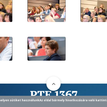
helyen sütiket használunk
Az oldal bármely hivatkozására való kattint