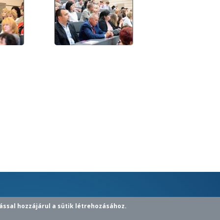
ással hozzájárul a sütik létrehozásához.