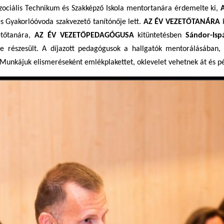
zociális Technikum és Szakképző Iskola mentortanára érdemelte ki,
és Gyakorlóóvoda szakvezető tanítónője lett.
AZ ÉV VEZETŐTANÁRA
k
etőtanára,
AZ ÉV VEZETŐPEDAGÓGUSA
kitüntetésben
Sándor-Isp
e részesült. A díjazott pedagógusok a hallgatók mentorálásában,
Munkájuk elismeréseként emlékplakettet, oklevelet vehetnek át és p