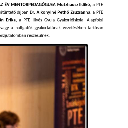
AZ ÉV MENTORPEDAGÓGUSA
Mutzhausz Ildikó
, a PTE
itüntető díjban
Dr. Alkonyiné Pethő Zsuzsanna
, a PTE
án Erika
, a PTE Illyés Gyula Gyakorlóiskola, Alapfokú
 vagy a hallgatók gyakorlatának vezetésében tartósan
énzjutalomban részesülnek.