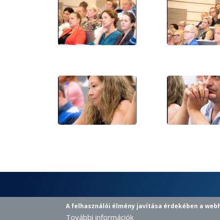
A felhasználói élmény javítása érdekében a web
További információk