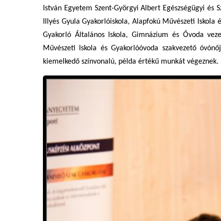
István Egyetem Szent-Györgyi Albert Egészségügyi és S
Illyés Gyula Gyakorlóiskola, Alapfokú Művészeti Iskola 
Gyakorló Általános Iskola, Gimnázium és Óvoda vez
Művészeti Iskola és Gyakorlóóvoda szakvezető óvónőj
kiemelkedő színvonalú, példa értékű munkát végeznek. 