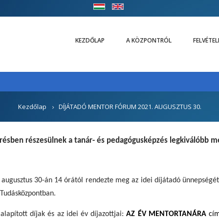
KEZDŐLAP
A KÖZPONTRÓL
FELVÉTE
Kezdőlap
DÍJÁTADÓ MENTOR FÓRUM 2021. AUGUSZTUS 30.
résben részesülnek a tanár- és pedagógusképzés legkiválóbb m
augusztus 30-án 14 órától rendezte meg az idei díjátadó ünnepségé
 Tudásközpontban.
pított díjak és az idei év díjazottjai:
AZ ÉV MENTORTANÁRA
cím