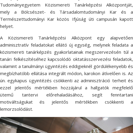
Tudományegyetem Közismereti Tanárképzési Alközpontját,
mely a Bölcsészet- és Társadalomtudományi Kar és a
Természettudományi Kar közös Ifjúság úti campusán kapott
helyet.
A Közismereti Tanárképzési Alközpont egy alapvetően
adminisztratív feladatokat ellátó új egység, melynek feladata a
közismereti tanárképzés gyakorlatainak megszervezésén túl a
tanári felkészítéséhez kapcsolódó oktatásszervezési feladatok,
valamint a tanulmányi ügyintézés eddigieknél gördülékenyebb és
megbízhatóbb ellátása integrált módon, karokon átívelően is. Az
ún. egykapus ügyintézés csökkenti az adminisztráció terheit és
ezzel jelentős mértékben hozzájárul a hallgatók megfelelő
ütemű tantervi előrehaladásához, segít fenntartani
motiváltságukat és jelentős mértékben csökkenti a
lemorzsolódást.