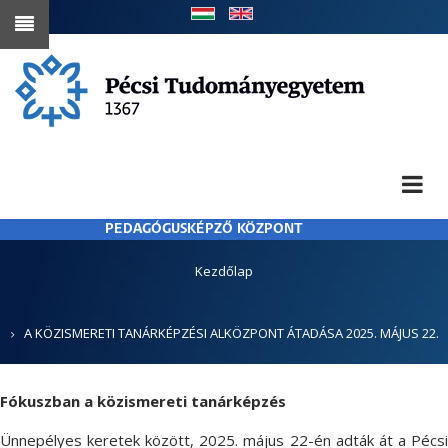
Ugrás
a
tartalomra
PEDAGÓGUSKÉPZŐ KÖZPONT
MORZSA
Kezdőlap
A KÖZISMERETI TANÁRKÉPZÉSI ALKÖZPONT ÁTADÁSA 2025. MÁJUS 22.
Fókuszban a közismereti tanárképzés
Ünnepélyes keretek között, 2025. május 22-én adták át a Pécsi