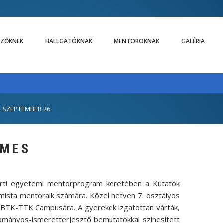
LIZŐKNEK
HALLGATÓKNAK
MENTOROKNAK
GALÉRIA
SZEPTEMBER 26.
EMES
rt! egyetemi mentorprogram keretében a Kutatók
sta mentoraik számára. Közel hetven 7. osztályos
 BTK-TTK Campusára. A gyerekek izgatottan várták,
mányos-ismeretterjesztő bemutatókkal színesített