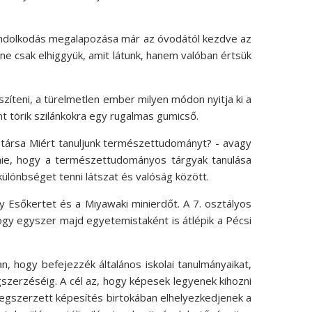
ndolkodás megalapozása már az óvodától kezdve az
ne csak elhiggyük, amit látunk, hanem valóban értsük
szíteni, a türelmetlen ember milyen módon nyitja ki a
t törik szilánkokra egy rugalmas gumicső.
katársa Miért tanuljunk természettudományt? - avagy
tnie, hogy a természettudományos tárgyak tanulása
különbséget tenni látszat és valóság között.
 Esőkertet és a Miyawaki minierdőt. A 7. osztályos
gy egyszer majd egyetemistaként is átlépik a Pécsi
, hogy befejezzék általános iskolai tanulmányaikat,
szerzéséig. A cél az, hogy képesek legyenek kihozni
egszerzett képesítés birtokában elhelyezkedjenek a