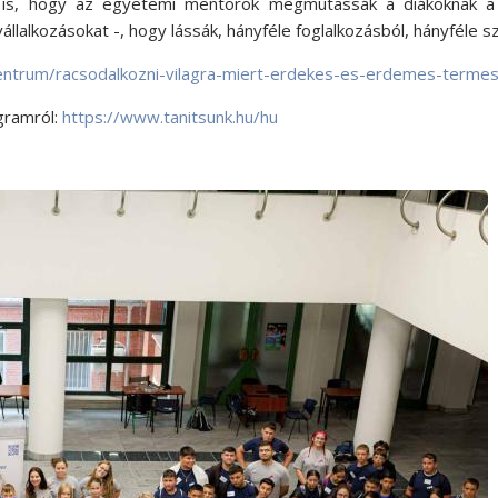
is, hogy az egyetemi mentorok megmutassák a diákoknak a tel
llalkozásokat -, hogy lássák, hányféle foglalkozásból, hányféle 
rcentrum/racsodalkozni-vilagra-miert-erdekes-es-erdemes-terme
gramról:
https://www.tanitsunk.hu/hu