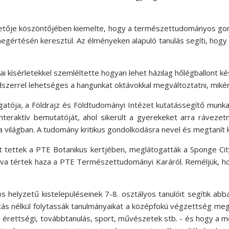
etője köszöntőjében kiemelte, hogy a természettudományos go
megértésén keresztül. Az élményeken alapuló tanulás segíti, hogy 
 kísérletekkel szemléltette hogyan lehet házilag hőlégballont ké
szerrel lehetséges a hangunkat oktávokkal megváltoztatni, mikén
lgatója, a Földrajz és Földtudományi Intézet kutatássegítő mun
nteraktív bemutatóját, ahol sikerült a gyerekeket arra ráveze
a világban. A tudomány kritikus gondolkodásra nevel és megtanít 
tettek a PTE Botanikus kertjében, meglátogatták a Sponge City
dva tértek haza a PTE Természettudományi Karáról. Reméljük, ho
lyzetű kistelepüléseinek 7-8. osztályos tanulóit segítik abban
ás nélkül folytassák tanulmányaikat a középfokú végzettség meg
rettségi, továbbtanulás, sport, művészetek stb. - és hogy a m