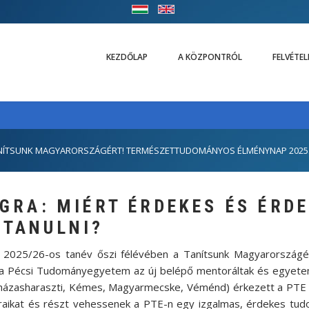
KEZDŐLAP
A KÖZPONTRÓL
FELVÉTE
NÍTSUNK MAGYARORSZÁGÉRT! TERMÉSZETTUDOMÁNYOS ÉLMÉNYNAP 2025. 
GRA: MIÉRT ÉRDEKES ÉS ÉRD
TANULNI?
 2025/26-os tanév őszi félévében a Tanítsunk Magyarországé
 Pécsi Tudományegyetem az új belépő mentoráltak és egyetemi
gyházasharaszti, Kémes, Magyarmecske, Véménd) érkezett a PTE
ikat és részt vehessenek a PTE-n egy izgalmas, érdekes tudo