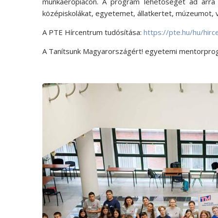
munkaerőpiacon. A program lehetőséget ad arra 
középiskolákat, egyetemet, állatkertet, múzeumot, vá
A PTE Hírcentrum tudósítása:
https://pte.hu/hu/hi
A Tanítsunk Magyarországért! egyetemi mentorpro