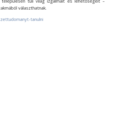
epülésen túli világ izgalmait és lehetőségeit –
szakmából választhatnak.
szettudomanyt-tanulni