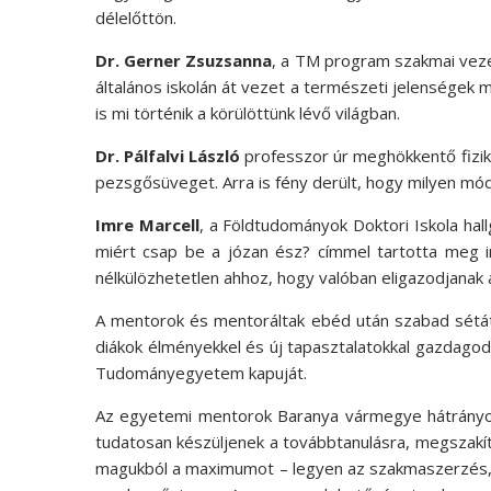
délelőttön.
Dr. Gerner Zsuzsanna
, a TM program szakmai vez
általános iskolán át vezet a természeti jelenségek 
is mi történik a körülöttünk lévő világban.
Dr. Pálfalvi László
professzor úr meghökkentő fizikai
pezsgősüveget. Arra is fény derült, hogy milyen mód
Imre Marcell
, a Földtudományok Doktori Iskola hal
miért csap be a józan ész? címmel tartotta meg i
nélkülözhetetlen ahhoz, hogy valóban eligazodjanak 
A mentorok és mentoráltak ebéd után szabad sétát 
diákok élményekkel és új tapasztalatokkal gazdago
Tudományegyetem kapuját.
Az egyetemi mentorok Baranya vármegye hátrányos he
tudatosan készüljenek a továbbtanulásra, megszakít
magukból a maximumot – legyen az szakmaszerzés, é