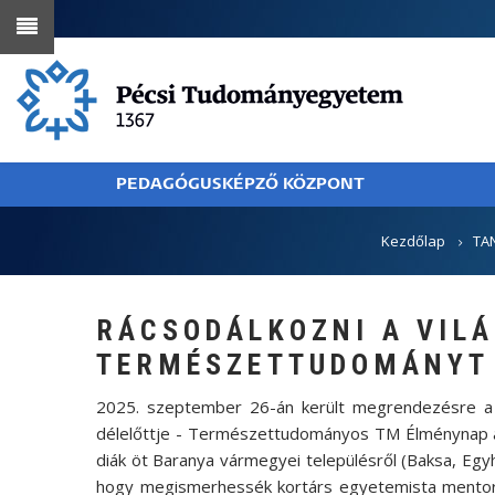
Ugrás
a
tartalomra
PEDAGÓGUSKÉPZŐ KÖZPONT
MORZSA
Kezdőlap
TA
RÁCSODÁLKOZNI A VILÁ
TERMÉSZETTUDOMÁNYT 
2025. szeptember 26-án került megrendezésre a
délelőttje - Természettudományos TM Élménynap a
diák öt Baranya vármegyei településről (Baksa, E
hogy megismerhessék kortárs egyetemista mentora