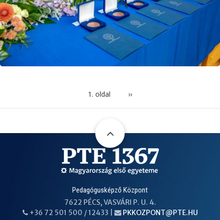
OLDALSZÁMOZÁS
1. oldal
Következő
››
oldal
Pedagógusképző Központ
7622 PÉCS, VASVÁRI P. U. 4.
+36 72 501 500 / 12433 |
PKKOZPONT@PTE.HU
PHONE
EMAIL