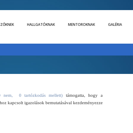
LIZŐKNEK
HALLGATÓKNAK
MENTOROKNAK
GALÉRIA
0 nem, 0 tartózkodás mellett)
támogatta, hogy a
z ahhoz kapcsolt igazolások bemutatásával kezdeményezze