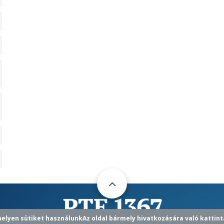
helyen sütiket használunk
Az oldal bármely hivatkozására való kattint