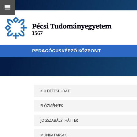
Ugrás
a
tartalomra
PEDAGÓGUSKÉPZŐ KÖZPONT
MORZSA
RÓLUNK
KÜLDETÉSTUDAT
ELŐZMÉNYEK
JOGSZABÁLYI HÁTTÉR
MUNKATÁRSAK