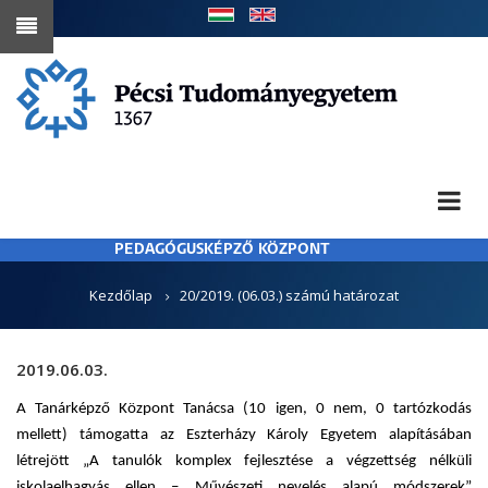
Ugrás
a
tartalomra
PEDAGÓGUSKÉPZŐ KÖZPONT
MORZSA
Kezdőlap
20/2019. (06.03.) számú határozat
2019.06.03.
A Tanárképző Központ Tanácsa (10 igen, 0 nem, 0 tartózkodás
mellett) támogatta az Eszterházy Károly Egyetem alapításában
létrejött „A tanulók komplex fejlesztése a végzettség nélküli
iskolaelhagyás ellen – Művészeti nevelés alapú módszerek”