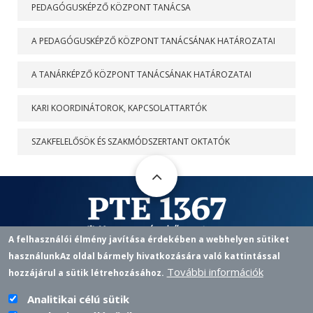
PEDAGÓGUSKÉPZŐ KÖZPONT TANÁCSA
A PEDAGÓGUSKÉPZŐ KÖZPONT TANÁCSÁNAK HATÁROZATAI
A TANÁRKÉPZŐ KÖZPONT TANÁCSÁNAK HATÁROZATAI
KARI KOORDINÁTOROK, KAPCSOLATTARTÓK
SZAKFELELŐSÖK ÉS SZAKMÓDSZERTANT OKTATÓK
A felhasználói élmény javítása érdekében a webhelyen sütiket
használunk
Az oldal bármely hivatkozására való kattintással
Pedagógusképző Központ
További információk
hozzájárul a sütik létrehozásához.
7622 PÉCS, VASVÁRI P. U. 4.
+36 72 501 500 / 12433 |
PKKOZPONT@PTE.HU
PHONE
EMAIL
Analitikai célú sütik