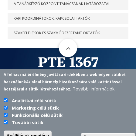
A TANÁRKÉPZŐ KÖZPONT TANÁCSÁNAK HATÁROZATAI
KARI KOORDINÁTOROK, KAPCSOLATTARTÓK
SZAKFELELŐSÖK ÉS SZAKMÓDSZERTANT OKTATÓK
A felhasználói élmény javítása érdekében a webhelyen sütiket
használunk
Az oldal bármely hivatkozására való kattintással
Pedagógusképző Központ
További információk
hozzájárul a sütik létrehozásához.
7622 PÉCS, VASVÁRI P. U. 4.
+36 72 501 500 / 12433 |
PKKOZPONT@PTE.HU
PHONE
EMAIL
Analitikai célú sütik
Marketing célú sütik
Funkcionális célú sütik
További sütik
PTE login
Beállítások mentése