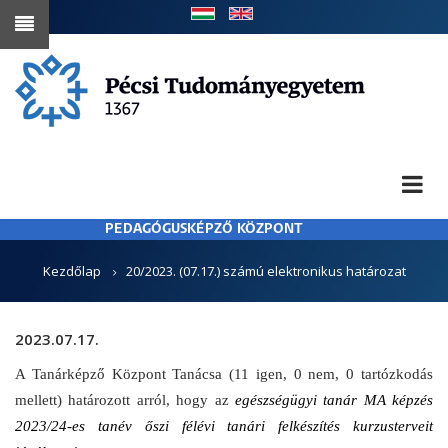
Ugrás
a
tartalomra
PEDAGÓGUSKÉPZŐ KÖZPONT
MORZSA
Kezdőlap
20/2023. (07.17.) számú elektronikus határozat
2023.07.17.
A Tanárképző Központ Tanácsa (11 igen, 0 nem, 0 tartózkodás
mellett) határozott arról, hogy az
egészségügyi tanár MA képzés
2023/24-es tanév őszi félévi tanári felkészítés kurzusterveit