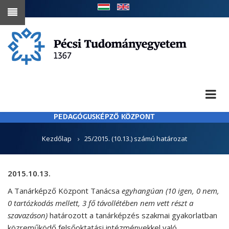
Ugrás
a
tartalomra
PEDAGÓGUSKÉPZŐ KÖZPONT
MORZSA
Kezdőlap
25/2015. (10.13.) számú határozat
2015.10.13.
A Tanárképző Központ Tanácsa
egyhangúan (10 igen, 0 nem,
0 tartózkodás mellett, 3 fő távollétében nem vett részt a
szavazáson)
határozott a tanárképzés szakmai gyakorlatban
közreműködő felsőoktatási intézményekkel való