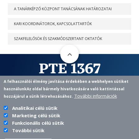
A TANÁRKÉPZŐ KÖZPONT TANÁCSÁNAK HATÁROZATAI
KARI KOORDINÁTOROK, KAPCSOLATTARTÓK
SZAKFELELŐSÖK ÉS SZAKMÓDSZERTANT OKTATÓK
A felhasználói élmény javítása érdekében a webhelyen sütiket
használunk
Az oldal bármely hivatkozására való kattintással
Pedagógusképző Központ
További információk
hozzájárul a sütik létrehozásához.
7622 PÉCS, VASVÁRI P. U. 4.
+36 72 501 500 / 12433 |
PKKOZPONT@PTE.HU
PHONE
EMAIL
Analitikai célú sütik
Marketing célú sütik
Funkcionális célú sütik
További sütik
PTE login