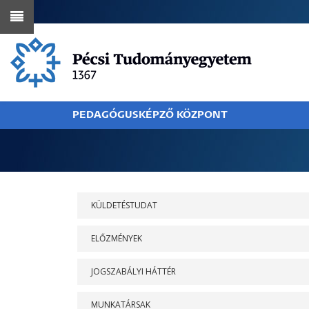
Ugrás
a
tartalomra
PEDAGÓGUSKÉPZŐ KÖZPONT
MORZSA
RÓLUNK
KÜLDETÉSTUDAT
ELŐZMÉNYEK
JOGSZABÁLYI HÁTTÉR
MUNKATÁRSAK