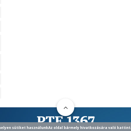
helyen sütiket használunk
Az oldal bármely hivatkozására való kattint