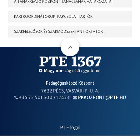
A TANÁRKÉPZŐ KÖZPONT TANÁCSÁNAK HATÁROZATAI
KARI KOORDINÁTOROK, KAPCSOLATTARTÓK
SZAKFELELŐSÖK ÉS SZAKMÓDSZERTANT OKTATÓK
Pedagógusképző Központ
7622 PÉCS, VASVÁRI P. U. 4.
+36 72 501 500 / 12433 |
PKKOZPONT@PTE.HU
PHONE
EMAIL
PTE login