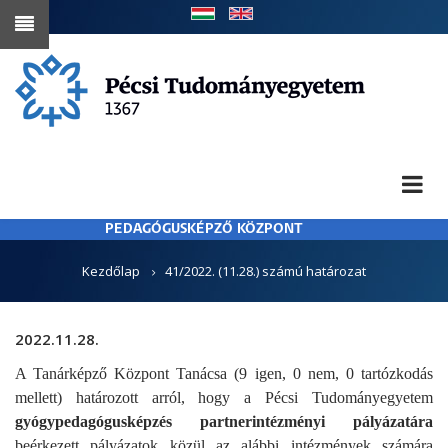
Ugrás
a
tartalomra
PEDAGÓGUSKÉPZŐ KÖZPONT
MORZSA
Kezdőlap
41/2022. (11.28.) számú határozat
2022.11.28.
A Tanárképző Központ Tanácsa (9 igen, 0 nem, 0 tartózkodás
mellett) határozott arról, hogy a Pécsi Tudományegyetem
gyógypedagógusképzés partnerintézményi pályázatára
beérkezett pályázatok közül az alábbi intézmények számára