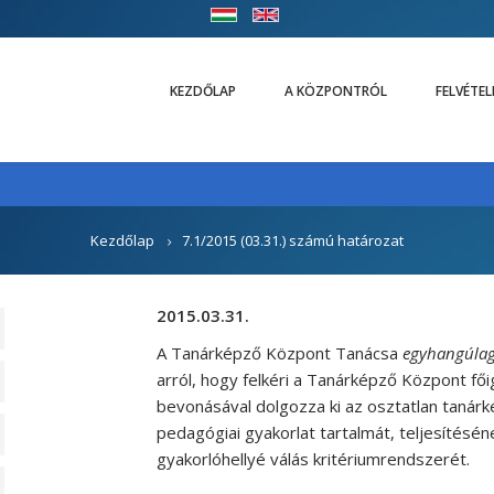
KEZDŐLAP
A KÖZPONTRÓL
FELVÉTE
Kezdőlap
7.1/2015 (03.31.) számú határozat
2015.03.31.
A Tanárképző Központ Tanácsa
egyhangúlag 
arról, hogy felkéri a Tanárképző Központ fő
bevonásával dolgozza ki az osztatlan tanár
pedagógiai gyakorlat tartalmát, teljesítéséne
gyakorlóhellyé válás kritériumrendszerét.