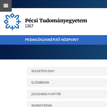
Ugrás
a
tartalomra
PEDAGÓGUSKÉPZŐ KÖZPONT
MORZSA
RÓLUNK
KÜLDETÉSTUDAT
ELŐZMÉNYEK
JOGSZABÁLYI HÁTTÉR
MUNKATÁRSAK