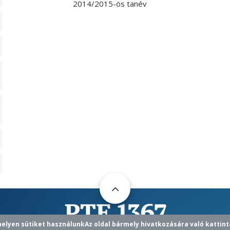
2014/2015-ös tanév
helyen sütiket használunk
Az oldal bármely hivatkozására való kattint