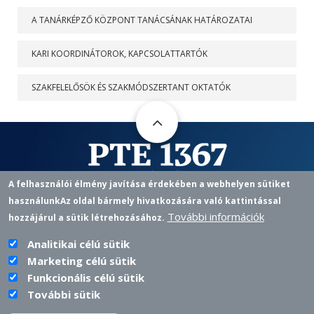
A TANÁRKÉPZŐ KÖZPONT TANÁCSÁNAK HATÁROZATAI
KARI KOORDINÁTOROK, KAPCSOLATTARTÓK
SZAKFELELŐSÖK ÉS SZAKMÓDSZERTANT OKTATÓK
A felhasználói élmény javítása érdekében a webhelyen sütiket
használunk
Az oldal bármely hivatkozására való kattintással
Pedagógusképző Központ
További információk
hozzájárul a sütik létrehozásához.
7622 PÉCS, VASVÁRI P. U. 4.
+36 72 501 500 / 12433 |
PKKOZPONT@PTE.HU
PHONE
EMAIL
Analitikai célú sütik
Marketing célú sütik
Funkcionális célú sütik
További sütik
PTE login